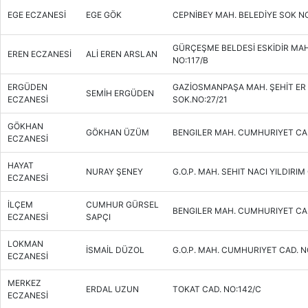
EGE ECZANESİ
EGE GÖK
CEPNİBEY MAH. BELEDİYE SOK N
GÜRÇEŞME BELDESİ ESKİDİR MAH
EREN ECZANESİ
ALİ EREN ARSLAN
NO:117/B
ERGÜDEN
GAZİOSMANPAŞA MAH. ŞEHİT ER
SEMİH ERGÜDEN
ECZANESİ
SOK.NO:27/21
GÖKHAN
GÖKHAN ÜZÜM
BENGILER MAH. CUMHURIYET CAD
ECZANESİ
HAYAT
NURAY ŞENEY
G.O.P. MAH. SEHIT NACI YILDIRIM
ECZANESİ
İLÇEM
CUMHUR GÜRSEL
BENGILER MAH. CUMHURIYET CAD
ECZANESİ
SAPÇI
LOKMAN
İSMAİL DÜZOL
G.O.P. MAH. CUMHURIYET CAD. N
ECZANESİ
MERKEZ
ERDAL UZUN
TOKAT CAD. NO:142/C
ECZANESİ