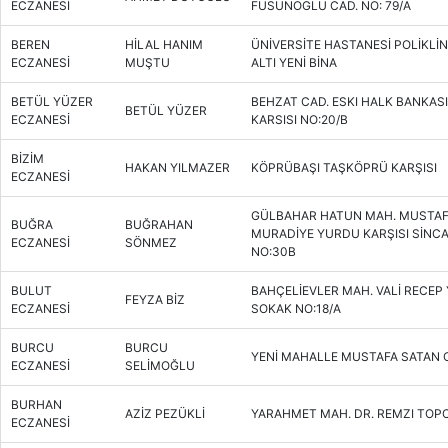
ECZANESİ
FUSUNOGLU CAD. NO: 79/A
BEREN
HİLAL HANIM
ÜNİVERSİTE HASTANESİ POLİKLİN
ECZANESİ
MUŞTU
ALTI YENİ BİNA
BETÜL YÜZER
BEHZAT CAD. ESKI HALK BANKAS
BETÜL YÜZER
ECZANESİ
KARSISI NO:20/B
BİZİM
HAKAN YILMAZER
KÖPRÜBAŞI TAŞKÖPRÜ KARŞISI
ECZANESİ
GÜLBAHAR HATUN MAH. MUSTAF
BUĞRA
BUĞRAHAN
MURADİYE YURDU KARŞISI SİNC
ECZANESİ
SÖNMEZ
NO:30B
BULUT
BAHÇELİEVLER MAH. VALİ RECEP 
FEYZA BİZ
ECZANESİ
SOKAK NO:18/A
BURCU
BURCU
YENİ MAHALLE MUSTAFA SATAN C
ECZANESİ
SELİMOĞLU
BURHAN
AZİZ PEZÜKLİ
YARAHMET MAH. DR. REMZI TOPC
ECZANESİ