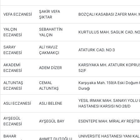
ŞAKİR VEFA
VEFA ECZANESİ
BOZÇALI KASABASI ZAFER MAH. 
ŞIKTAR
YALÇIN
SEBAHATTİN
KURTULUS MAH. SAGLIK CAD. NO
ECZANESİ
YALÇIN
SARAY
ALİ YAVUZ
ATATURK CAD. NO:3
ECZANESİ
ÇAKMAKÇI
AKADEMİ
KARSIYAKA MH. ATATURK KOPRUS
ADEM DİZER
ECZANESİ
52/F
ALTUNTAŞ
CEMAL
Karşıyaka Mah. 159/A Eski Doğum 
ECZANESİ
ALTUNTAŞ
Durağı
YESIL IRMAK MAH. SANAYI YOLU 
ASLI ECZANESİ
ASLI BELENE
HASTANESI KARSISI NO:28/D
AYŞEGÜL
AYŞEGÜL BAY
ESENTEPE MAH. MİRALAY REŞİTB
ECZANESİ
BAHAR
UNIVERSITE HASTANESI YANI KAL
AHMET DUTOĞLU