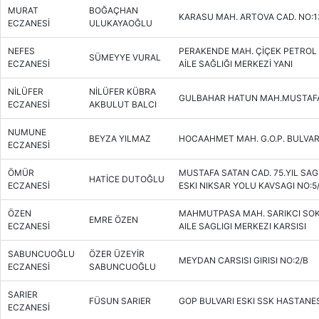
MURAT
BOĞAÇHAN
KARASU MAH. ARTOVA CAD. NO:1
ECZANESİ
ULUKAYAOĞLU
NEFES
PERAKENDE MAH. ÇİÇEK PETROL 
SÜMEYYE VURAL
ECZANESİ
AİLE SAĞLIĞI MERKEZİ YANI
NİLÜFER
NİLÜFER KÜBRA
GULBAHAR HATUN MAH.MUSTAFA 
ECZANESİ
AKBULUT BALCI
NUMUNE
BEYZA YILMAZ
HOCAAHMET MAH. G.O.P. BULVARI
ECZANESİ
ÖMÜR
MUSTAFA SATAN CAD. 75.YIL SAG
HATİCE DUTOĞLU
ECZANESİ
ESKI NIKSAR YOLU KAVSAGI NO:5
ÖZEN
MAHMUTPASA MAH. SARIKCI SOK.
EMRE ÖZEN
ECZANESİ
AILE SAGLIGI MERKEZI KARSISI
SABUNCUOĞLU
ÖZER ÜZEYİR
MEYDAN CARSISI GIRISI NO:2/B
ECZANESİ
SABUNCUOĞLU
SARIER
FÜSUN SARIER
GOP BULVARI ESKI SSK HASTANESI
ECZANESİ