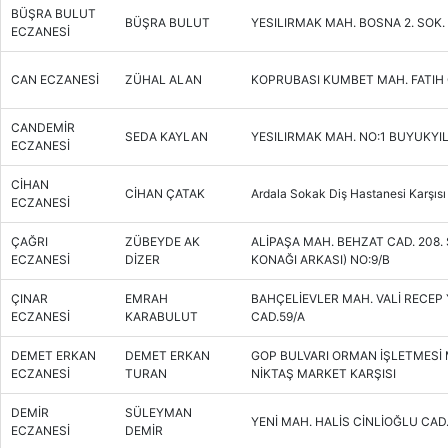
BÜŞRA BULUT
BÜŞRA BULUT
YESILIRMAK MAH. BOSNA 2. SOK.
ECZANESİ
CAN ECZANESİ
ZÜHAL ALAN
KOPRUBASI KUMBET MAH. FATIH C
CANDEMİR
SEDA KAYLAN
YESILIRMAK MAH. NO:1 BUYUKYIL
ECZANESİ
CİHAN
CİHAN ÇATAK
Ardala Sokak Diş Hastanesi Karşısı
ECZANESİ
ÇAĞRI
ZÜBEYDE AK
ALİPAŞA MAH. BEHZAT CAD. 208.
ECZANESİ
DİZER
KONAĞI ARKASI) NO:9/B
ÇINAR
EMRAH
BAHÇELİEVLER MAH. VALİ RECEP
ECZANESİ
KARABULUT
CAD.59/A
DEMET ERKAN
DEMET ERKAN
GOP BULVARI ORMAN İŞLETMESİ
ECZANESİ
TURAN
NİKTAŞ MARKET KARŞISI
DEMİR
SÜLEYMAN
YENİ MAH. HALİS CİNLİOĞLU CAD
ECZANESİ
DEMİR