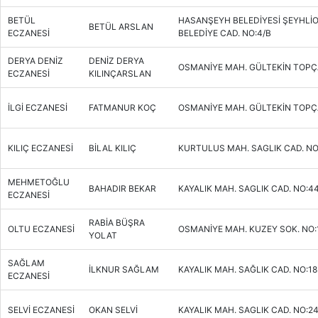
BETÜL
HASANŞEYH BELEDİYESİ ŞEYHLİ
BETÜL ARSLAN
ECZANESİ
BELEDİYE CAD. NO:4/B
DERYA DENİZ
DENİZ DERYA
OSMANİYE MAH. GÜLTEKİN TOPÇ
ECZANESİ
KILINÇARSLAN
İLGİ ECZANESİ
FATMANUR KOÇ
OSMANİYE MAH. GÜLTEKİN TOPÇ
KILIÇ ECZANESİ
BİLAL KILIÇ
KURTULUS MAH. SAGLIK CAD. NO
MEHMETOĞLU
BAHADIR BEKAR
KAYALIK MAH. SAGLIK CAD. NO:44
ECZANESİ
RABİA BÜŞRA
OLTU ECZANESİ
OSMANİYE MAH. KUZEY SOK. NO:
YOLAT
SAĞLAM
İLKNUR SAĞLAM
KAYALIK MAH. SAĞLIK CAD. NO:18
ECZANESİ
SELVİ ECZANESİ
OKAN SELVİ
KAYALIK MAH. SAGLIK CAD. NO:2