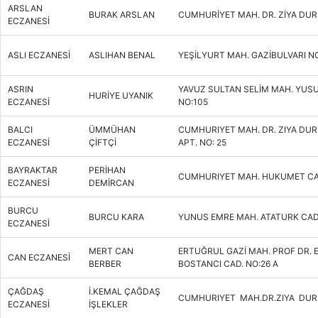
ARSLAN
BURAK ARSLAN
CUMHURİYET MAH. DR. ZİYA DUR
ECZANESİ
ASLI ECZANESİ
ASLIHAN BENAL
YEŞİLYURT MAH. GAZİBULVARI NO
ASRIN
YAVUZ SULTAN SELİM MAH. YUS
HURİYE UYANIK
ECZANESİ
NO:105
BALCI
ÜMMÜHAN
CUMHURIYET MAH. DR. ZIYA DUR
ECZANESİ
ÇİFTÇİ
APT. NO: 25
BAYRAKTAR
PERİHAN
CUMHURIYET MAH. HUKUMET CA
ECZANESİ
DEMİRCAN
BURCU
BURCU KARA
YUNUS EMRE MAH. ATATURK CAD
ECZANESİ
MERT CAN
ERTUĞRUL GAZİ MAH. PROF DR. 
CAN ECZANESİ
BERBER
BOSTANCI CAD. NO:26 A
ÇAĞDAŞ
İ.KEMAL ÇAĞDAŞ
CUMHURIYET MAH.DR.ZIYA DUR
ECZANESİ
İŞLEKLER