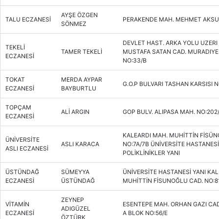
AYŞE ÖZGEN
TALU ECZANESİ
PERAKENDE MAH. MEHMET AKSU 5
SÖNMEZ
DEVLET HAST. ARKA YOLU UZERI 
TEKELİ
TAMER TEKELİ
MUSTAFA SATAN CAD. MURADIYE
ECZANESİ
NO:33/B
TOKAT
MERDA AYPAR
G.O.P BULVARI TASHAN KARSISI N
ECZANESİ
BAYBURTLU
TOPÇAM
ALİ ARGIN
GOP BULV. ALIPASA MAH. NO:202
ECZANESİ
KALEARDI MAH. MUHİTTİN FİSÜN
ÜNİVERSİTE
ASLI KARACA
NO:7A/7B ÜNİVERSİTE HASTANESİ
ASLI ECZANESİ
POLİKLİNİKLER YANI
ÜSTÜNDAĞ
SÜMEYYA
ÜNİVERSİTE HASTANESİ YANI KA
ECZANESİ
ÜSTÜNDAĞ
MUHİTTİN FİSUNOĞLU CAD. NO:8
ZEYNEP
VİTAMİN
ESENTEPE MAH. ORHAN GAZI CAD. 
ADIGÜZEL
ECZANESİ
A BLOK NO:56/E
ÖZTÜRK