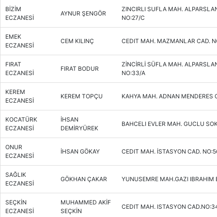
BİZİM
ZINCIRLI SUFLA MAH. ALPARSLA
AYNUR ŞENGÖR
ECZANESİ
NO:27/C
EMEK
CEM KILINÇ
CEDIT MAH. MAZMANLAR CAD. NO
ECZANESİ
FIRAT
ZİNCİRLİ SÜFLA MAH. ALPARSLA
FIRAT BODUR
ECZANESİ
NO:33/A
KEREM
KEREM TOPÇU
KAHYA MAH. ADNAN MENDERES C
ECZANESİ
KOCATÜRK
İHSAN
BAHCELI EVLER MAH. GUCLU SOK
ECZANESİ
DEMİRYÜREK
ONUR
İHSAN GÖKAY
CEDIT MAH. İSTASYON CAD. NO:5
ECZANESİ
SAĞLIK
GÖKHAN ÇAKAR
YUNUSEMRE MAH.GAZI IBRAHIM 
ECZANESİ
SEÇKİN
MUHAMMED AKİF
CEDIT MAH. ISTASYON CAD.NO:34
ECZANESİ
SEÇKİN