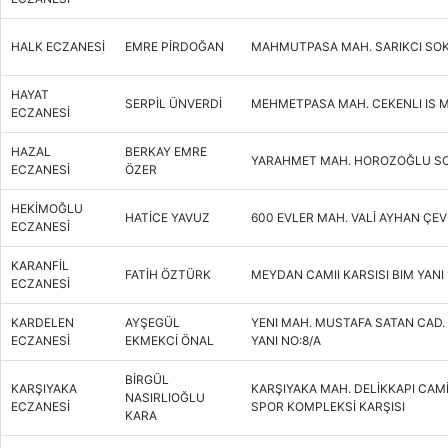
HALK ECZANESİ
EMRE PİRDOĞAN
MAHMUTPASA MAH. SARIKCI SOK.
HAYAT
SERPİL ÜNVERDİ
MEHMETPASA MAH. CEKENLI IS M
ECZANESİ
HAZAL
BERKAY EMRE
YARAHMET MAH. HOROZOĞLU SOK
ECZANESİ
ÖZER
HEKİMOĞLU
HATİCE YAVUZ
600 EVLER MAH. VALİ AYHAN ÇEVİK
ECZANESİ
KARANFİL
FATİH ÖZTÜRK
MEYDAN CAMII KARSISI BIM YANI 
ECZANESİ
KARDELEN
AYŞEGÜL
YENI MAH. MUSTAFA SATAN CAD
ECZANESİ
EKMEKCİ ÖNAL
YANI NO:8/A
BİRGÜL
KARŞIYAKA
KARŞIYAKA MAH. DELİKKAPI CAMİ
NASIRLIOĞLU
ECZANESİ
SPOR KOMPLEKSİ KARŞISI
KARA