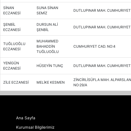
SİNAN
SUNA SİNAN
DUTLUPINAR MAH. CUMHURIYET 
ECZANESİ
SEMİZ
ŞENBİL
DURSUN ALİ
DUTLUPINAR MAH. CUMHURIYET 
ECZANESİ
ŞENBİL
MUHAMMED
TUĞLUOĞLU
BAHADDİN
CUMHURIYET CAD. NO:4
ECZANESİ
TUĞLUOĞLU
YENİGÜN
HÜSEYİN TUNÇ
DUTLUPINAR MAH. CUMHURIYET 
ECZANESİ
ZİNCİRLİSÜFLA MAH. ALPARSLAN
ZİLE ECZANESİ
MELİKE KESMEN
NO:29/A
Ana Sayfa
Kurumsal Bilgilerimiz