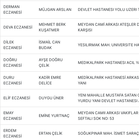
DERMAN
MÜJGAN ARSLAN
DEVLET HASTANESI YOLU UZERI 
ECZANESİ
MEHMET BERK
MEYDAN CAMİ ARKASI ATEŞLER
DEVA ECZANESİ
KUŞATMER
KARŞISI
DİLEK
İSMAİL CAN
YESILIRMAK MAH. UNIVERSITE HA
ECZANESİ
BUDAK
DOĞRU
AYŞE DOĞRU
MEDIKALPARK HASTANESI ACIL YA
ECZANESİ
ÇELİK
DURU
KADİR EMRE
MEDİKALPARK HASTANESİ ARKAS
ECZANESİ
DELİCE
YANI
YENI MAHALLE MUSTAFA SATAN 
ELİF ECZANESİ
DUYGU ÜNER
YURDU YANI DEVLET HASTANESI A
EMAY
MEYDAN CAMII ARKASI VAKIFLAR 
EMİNE YURTNAÇ
ECZANESİ
SEFTALI SOK NO: 53
ERDEM
ERTAN ÇELİK
SOĞUKPINAR MAH. İSMET SARAÇ
ECZANESİ