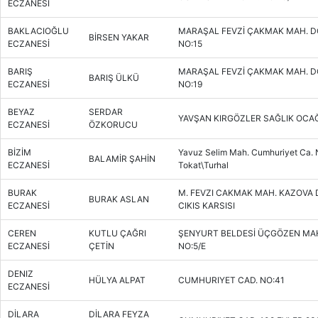
ECZANESİ
BAKLACIOĞLU
MARAŞAL FEVZİ ÇAKMAK MAH. 
BİRSEN YAKAR
ECZANESİ
NO:15
BARIŞ
MARAŞAL FEVZİ ÇAKMAK MAH. 
BARIŞ ÜLKÜ
ECZANESİ
NO:19
BEYAZ
SERDAR
YAVŞAN KIRGÖZLER SAĞLIK OCAĞ
ECZANESİ
ÖZKORUCU
BİZİM
Yavuz Selim Mah. Cumhuriyet Ca. 
BALAMİR ŞAHİN
ECZANESİ
Tokat\Turhal
BURAK
M. FEVZI CAKMAK MAH. KAZOVA 
BURAK ASLAN
ECZANESİ
CIKIS KARSISI
CEREN
KUTLU ÇAĞRI
ŞENYURT BELDESİ ÜÇGÖZEN MAH
ECZANESİ
ÇETİN
NO:5/E
DENIZ
HÜLYA ALPAT
CUMHURIYET CAD. NO:41
ECZANESİ
DİLARA
DİLARA FEYZA