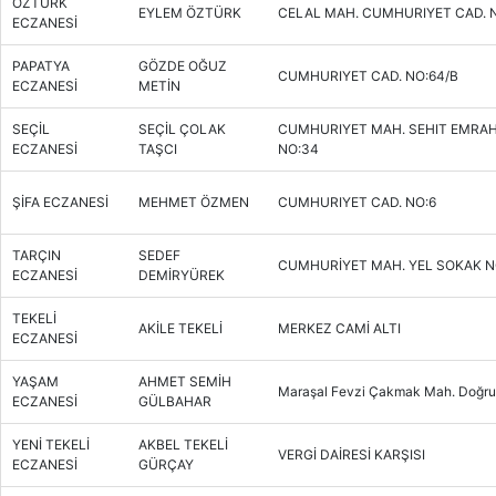
ÖZTÜRK
EYLEM ÖZTÜRK
CELAL MAH. CUMHURIYET CAD. N
ECZANESİ
PAPATYA
GÖZDE OĞUZ
CUMHURIYET CAD. NO:64/B
ECZANESİ
METİN
SEÇİL
SEÇİL ÇOLAK
CUMHURIYET MAH. SEHIT EMRAH
ECZANESİ
TAŞCI
NO:34
ŞİFA ECZANESİ
MEHMET ÖZMEN
CUMHURIYET CAD. NO:6
TARÇIN
SEDEF
CUMHURİYET MAH. YEL SOKAK N
ECZANESİ
DEMİRYÜREK
TEKELİ
AKİLE TEKELİ
MERKEZ CAMİ ALTI
ECZANESİ
YAŞAM
AHMET SEMİH
Maraşal Fevzi Çakmak Mah. Doğruy
ECZANESİ
GÜLBAHAR
YENİ TEKELİ
AKBEL TEKELİ
VERGİ DAİRESİ KARŞISI
ECZANESİ
GÜRÇAY