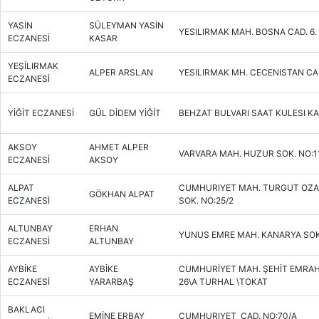
YASİN
SÜLEYMAN YASİN
YESILIRMAK MAH. BOSNA CAD. 6. 
ECZANESİ
KASAR
YEŞİLIRMAK
ALPER ARSLAN
YESILIRMAK MH. CECENISTAN CAD
ECZANESİ
YİĞİT ECZANESİ
GÜL DİDEM YİĞİT
BEHZAT BULVARI SAAT KULESI KAR
AKSOY
AHMET ALPER
VARVARA MAH. HUZUR SOK. NO:1
ECZANESİ
AKSOY
ALPAT
CUMHURIYET MAH. TURGUT OZA
GÖKHAN ALPAT
ECZANESİ
SOK. NO:25/2
ALTUNBAY
ERHAN
YUNUS EMRE MAH. KANARYA SOK
ECZANESİ
ALTUNBAY
AYBİKE
AYBİKE
CUMHURİYET MAH. ŞEHİT EMRAH
ECZANESİ
YARARBAŞ
26\A TURHAL \TOKAT
BAKLACI
EMİNE ERBAY
CUMHURIYET CAD. NO:70/A