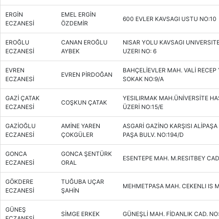
ERGİN
EMEL ERGİN
600 EVLER KAVSAGI USTU NO:10
ECZANESİ
ÖZDEMİR
EROĞLU
CANAN EROĞLU
NISAR YOLU KAVSAGI UNIVERSIT
ECZANESİ
AYBEK
UZERI NO: 6
EVREN
BAHÇELİEVLER MAH. VALİ RECEP 
EVREN PİRDOĞAN
ECZANESİ
SOKAK NO:9/A
GAZİ ÇATAK
YESILIRMAK MAH.ÜNİVERSİTE HA
COŞKUN ÇATAK
ECZANESİ
ÜZERİ NO:15/E
GAZİOĞLU
AMİNE YAREN
ASGARİ GAZİNO KARŞISI ALİPAŞ
ECZANESİ
ÇOKGÜLER
PAŞA BULV. NO:194/D
GONCA
GONCA ŞENTÜRK
ESENTEPE MAH. M.RESITBEY CAD
ECZANESİ
ORAL
GÖKDERE
TUĞUBA UÇAR
MEHMETPASA MAH. CEKENLI IS M
ECZANESİ
ŞAHİN
GÜNEŞ
SİMGE ERKEK
GÜNEŞLİ MAH. FİDANLIK CAD. NO
ECZANESİ