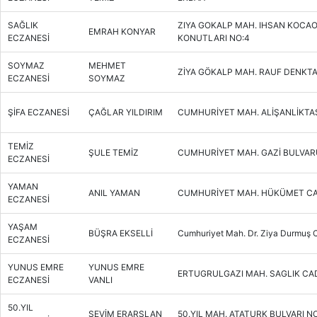
SAĞLIK
ZIYA GOKALP MAH. IHSAN KOCAO
EMRAH KONYAR
ECZANESİ
KONUTLARI NO:4
SOYMAZ
MEHMET
ZİYA GÖKALP MAH. RAUF DENKTA
ECZANESİ
SOYMAZ
ŞİFA ECZANESİ
ÇAĞLAR YILDIRIM
CUMHURİYET MAH. ALİŞANLİKTAŞ
TEMİZ
ŞULE TEMİZ
CUMHURİYET MAH. GAZİ BULVARU
ECZANESİ
YAMAN
ANIL YAMAN
CUMHURİYET MAH. HÜKÜMET CA
ECZANESİ
YAŞAM
BÜŞRA EKSELLİ
Cumhuriyet Mah. Dr. Ziya Durmuş 
ECZANESİ
YUNUS EMRE
YUNUS EMRE
ERTUGRULGAZI MAH. SAGLIK CAD
ECZANESİ
VANLI
50.YIL
SEVİM ERARSLAN
50.YIL MAH. ATATURK BULVARI NO