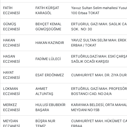
FATİH
FATİH KÜRŞAT
Yavuz Sultan Selim mahallesi Yusu
ECZANESİ
KARAGÖL
100 Erbaa TOKAT
GÜMÜŞ
BEHÇET KEMAL
ERTUGRUL GAZI MAH. SAGLIK CA
ECZANESİ
GÜMÜŞDÜĞME
SOK. NO: 30
HAKAN
YAVUZ SULTAN SELİM MAH. EREK
HAKAN KAZINDIR
ECZANESİ
ERBAA / TOKAT
HASAN
ERTUĞRULGAZİ MAH. ESKİ ÇARŞ
FADİME LÜLECİ
ECZANESİ
SAĞLIK OCAĞI KARŞISI
HAYAT
ESAT ERDÖNMEZ
CUMHURIYET MAH. DR. ZIYA DUR
ECZANESİ
LOKMAN
AHMET
ERTUĞRUL GAZİ MAH. PROFESÖR D
ECZANESİ
ALTUNTAŞ
BOSTANCI CAD. NO:24/A
MERKEZ
HULUSİ EBUBEKİR
KARAYAKA BELDESİ, ORTA MAHA
ECZANESİ
BAŞARA
MEYDANI NO:15B
MEYDAN
BÜŞRA NUR
CUMHURİYET MAH. HÜKÜMET CAD
ECZANESİ
TEMİZ
ERBAA