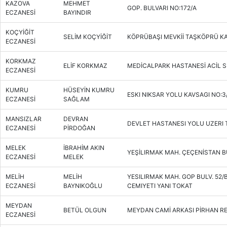
KAZOVA
MEHMET
GOP. BULVARI NO:172/A
ECZANESİ
BAYINDIR
KOÇYİĞİT
SELİM KOÇYİĞİT
KÖPRÜBAŞI MEVKİİ TAŞKÖPRÜ KA
ECZANESİ
KORKMAZ
ELİF KORKMAZ
MEDİCALPARK HASTANESİ ACİL S
ECZANESİ
KUMRU
HÜSEYİN KUMRU
ESKI NIKSAR YOLU KAVSAGI NO:3
ECZANESİ
SAĞLAM
MANSIZLAR
DEVRAN
DEVLET HASTANESI YOLU UZERI 
ECZANESİ
PİRDOĞAN
MELEK
İBRAHİM AKIN
YEŞİLIRMAK MAH. ÇEÇENİSTAN B
ECZANESİ
MELEK
MELİH
MELİH
YESILIRMAK MAH. GOP BULV. 52
ECZANESİ
BAYNIKOĞLU
CEMIYETI YANI TOKAT
MEYDAN
BETÜL OLGUN
MEYDAN CAMİ ARKASI PİRHAN R
ECZANESİ