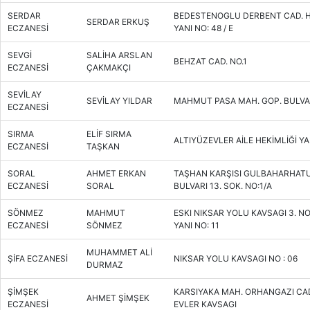
SERDAR
BEDESTENOGLU DERBENT CAD. 
SERDAR ERKUŞ
ECZANESİ
YANI NO: 48 / E
SEVGİ
SALİHA ARSLAN
BEHZAT CAD. NO.1
ECZANESİ
ÇAKMAKÇI
SEVİLAY
SEVİLAY YILDAR
MAHMUT PASA MAH. GOP. BULVAR
ECZANESİ
SIRMA
ELİF SIRMA
ALTIYÜZEVLER AİLE HEKİMLİĞİ YA
ECZANESİ
TAŞKAN
SORAL
AHMET ERKAN
TAŞHAN KARŞISI GULBAHARHATUN
ECZANESİ
SORAL
BULVARI 13. SOK. NO:1/A
SÖNMEZ
MAHMUT
ESKI NIKSAR YOLU KAVSAGI 3. N
ECZANESİ
SÖNMEZ
YANI NO: 11
MUHAMMET ALİ
ŞİFA ECZANESİ
NIKSAR YOLU KAVSAGI NO : 06
DURMAZ
ŞİMŞEK
KARSIYAKA MAH. ORHANGAZI CAD
AHMET ŞİMŞEK
ECZANESİ
EVLER KAVSAGI