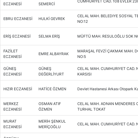
CUMHURIYET CAD. 108 EVLER 23
ECZANESİ
SEMERCİ
CELAL MAH. BELEDIYE SOSYAL TE
EBRU ECZANESİ
HULKİ GEVREK
NO:12
ERİŞ ECZANESİ
SELMA ERİŞ
MÜFTÜ MAH. RESULOĞLU SOK NO
FAZİLET
MARAŞAL FEVZİ ÇAKMAK MAH. 
EMRE ALBAYRAK
ECZANESİ
NO:5
GÜNEŞ
GÜNEŞ
CELAL MAH. CUMHURIYET CAD. N
ECZANESİ
DEĞERLİYURT
KARSISI
HIZIR ECZANESİ
HATİCE ÖZMEN
Devlet Hastanesi Arkası Otopark Ka
MERKEZ
OSMAN ATIF
CELAL MAH. ADNAN MENDERES C
ECZANESİ
ÖZMEN
TURHAL TOKAT
MURAT
MERİH ŞENKUL
CELAL MAH. CUMHURİYET CAD. 
ECZANESİ
MERİÇOĞLU