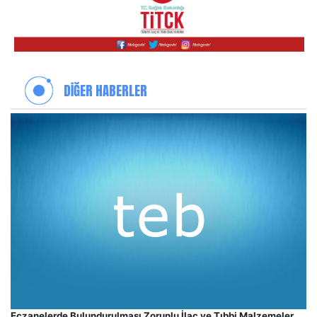
DİĞER HABERLER
Eczanelerde Bulundurulması Zorunlu İlaç ve Tıbbi Malzemeler