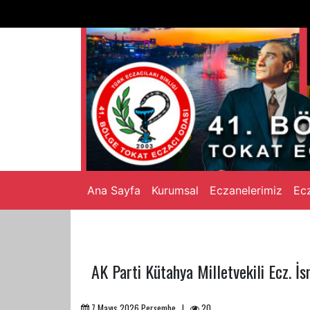
Ana Sayfa
Kurumsal
Eczanelerimiz
Ecz
AK Parti Kütahya Milletvekili Ecz. İs
7 Mayıs 2026 Perşembe |
20