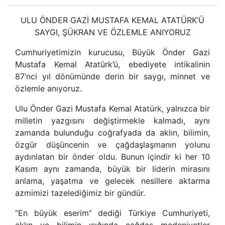
ULU ÖNDER GAZİ MUSTAFA KEMAL ATATÜRK’Ü
SAYGI, ŞÜKRAN VE ÖZLEMLE ANIYORUZ
Cumhuriyetimizin kurucusu, Büyük Önder Gazi
Mustafa Kemal Atatürk’ü, ebediyete intikalinin
87’nci yıl dönümünde derin bir saygı, minnet ve
özlemle anıyoruz.
Ulu Önder Gazi Mustafa Kemal Atatürk, yalnızca bir
milletin yazgısını değiştirmekle kalmadı, aynı
zamanda bulunduğu coğrafyada da aklın, bilimin,
özgür düşüncenin ve çağdaşlaşmanın yolunu
aydınlatan bir önder oldu. Bunun içindir ki her 10
Kasım aynı zamanda, büyük bir liderin mirasını
anlama, yaşatma ve gelecek nesillere aktarma
azmimizi tazelediğimiz bir gündür.
“En büyük eserim” dediği Türkiye Cumhuriyeti,
aklın ve bilimin ışığında çağdaş medeniyetler